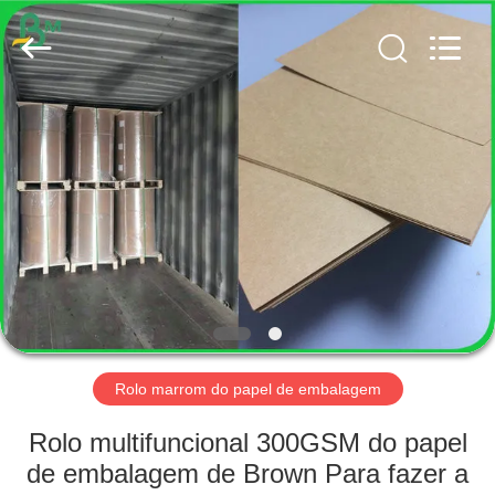
2026
GUANGZHOU
BMPAPER
CO.,
LTD..
All
Rights
Reserved.
CASA
PRODUTOS
SOBRE
NÓS
EXCURSÃO
DA
Rolo marrom do papel de embalagem
FÁBRICA
Rolo multifuncional 300GSM do papel
de embalagem de Brown Para fazer a