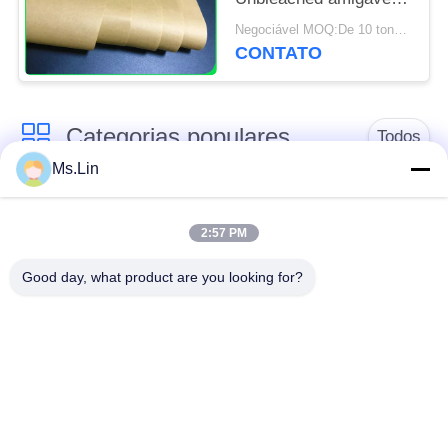
para pacotes do
Negociável MOQ:De 10 toneladas para o tamanho especial & a 1 tonelada para o tamanho padrão
alimento
CONTATO
Categorias populares
Todos
Ms.Lin
papel de embalagem
rolo marrom do papel
branco
de embalagem
2:57 PM
Good day, what product are you looking for?
placa do forro de
Papel revestido do
kraft
PE
Papel de impressão
Papel de arte do
deslocada
brilho