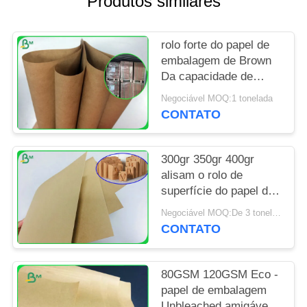
Produtos similares
PRIVACY
rolo forte do papel de
POLICY
embalagem de Brown
Da capacidade de
rolamento de 80g 90g
Negociável MOQ:1 tonelada
para o saco da sacola
CONTATO
300gr 350gr 400gr
alisam o rolo de
superfície do papel de
embalagem de Brown
Negociável MOQ:De 3 toneladas
No pacote do carretel
CONTATO
80GSM 120GSM Eco -
papel de embalagem
Unbleached amigável