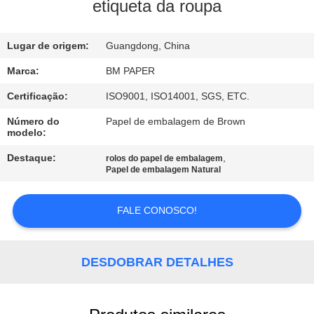
CONTROLE
etiqueta da roupa
DA
Lugar de origem:
Guangdong, China
QUALIDADE
Marca:
BM PAPER
CONTACTE-
Certificação:
ISO9001, ISO14001, SGS, ETC.
NOS
Número do
Papel de embalagem de Brown
modelo:
NOTÍCIA
Destaque:
,
rolos do papel de embalagem
Papel de embalagem Natural
CASOS
FALE CONOSCO!
MAPA
DESDOBRAR DETALHES
DO
SITE