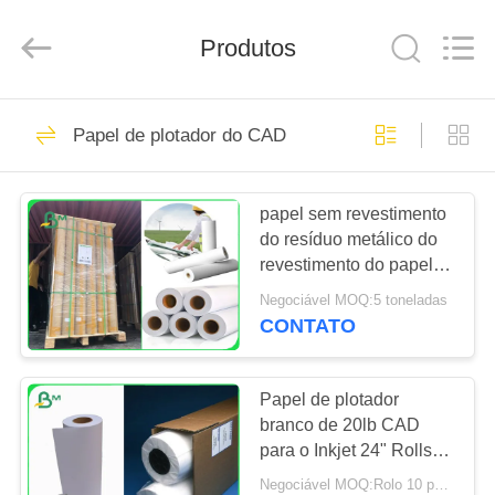
2026
GUANGZHOU
BMPAPER
CO.,
Produtos
LTD..
All
Rights
Reserved.
CASA
760
Papel de plotador do CAD
papel de
PRODUTOS
embalagem branco
papel sem revestimento
do resíduo metálico do
SOBRE
revestimento do papel
NÓS
de plotador 70gsm do
Negociável MOQ:5 toneladas
CAD do esboço 100gsm
CONTATO
702
EXCURSÃO
rolo marrom do
DA
Papel de plotador
branco de 20lb CAD
FÁBRICA
papel de
para o Inkjet 24" Rolls
de X 150' 4 pela caixa
embalagem
Negociável MOQ:Rolo 10 para o tamanho regular