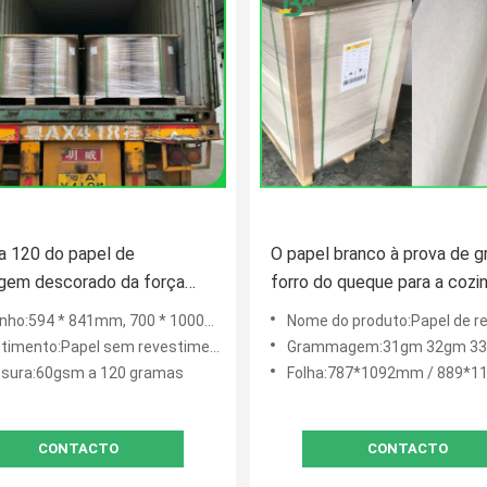
a 120 do papel de
O papel branco à prova de g
gem descorado da força
forro do queque para a cozi
amas de rolo sem
padaria utiliza ferramentas 3
o:594 * 841mm, 700 * 1000mm, etc.
Nome do produto:Papel de revestimento de bo
mento para o saco de
38gsm
timento:Papel sem revestimento
Grammagem:31gm 32gm 33gm 3
ento
sura:60gsm a 120 gramas
Folha:787*1092mm / 889*1194mm ou pe
CONTACTO
CONTACTO