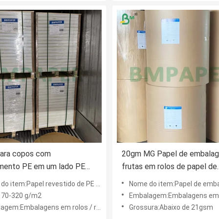
para copos com
20gm MG Papel de embala
imento PE em um lado PE
frutas em rolos de papel de
0gsm para copos de papel
máquina Kraft branqueado
 item:Papel revestido de PE de um lado
Nome do item:Papel de embalag
bidas frias e quentes
70-320 g/m2
Embalagem:Embalagens em 
em:Embalagens em rolos / reams / folhas
Grossura:Abaixo de 21gsm