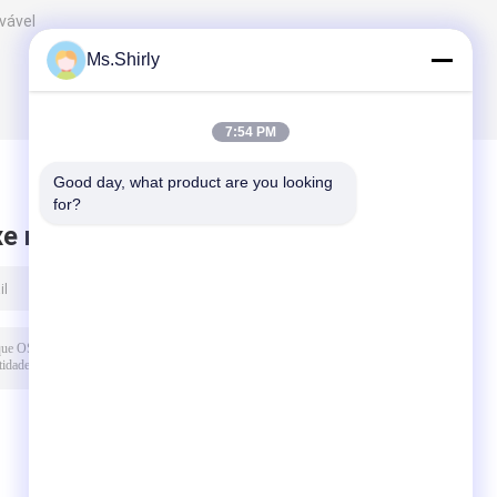
vável
Ms.Shirly
7:54 PM
Good day, what product are you looking 
for?
xe mensagem