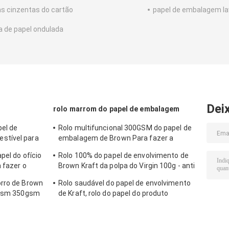
as cinzentas do cartão
papel de embalagem la
a de papel ondulada
Dei
rolo marrom do papel de embalagem
el de
Rolo multifuncional 300GSM do papel de
stível para
embalagem de Brown Para fazer a
ensaca/caixa
etiqueta da roupa
pel do ofício
Rolo 100% do papel de envolvimento de
a fazer o
Brown Kraft da polpa do Virgin 100g - anti
onda do peso 450g
orro de Brown
Rolo saudável do papel de envolvimento
00gsm 350gsm
de Kraft, rolo do papel do produto
comestível para o empacotamento de
alimento