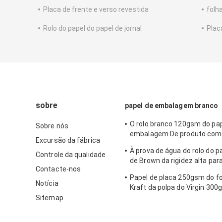
Placa de frente e verso revestida
folh
Rolo do papel do papel de jornal
Plac
sobre
papel de embalagem branco
O rolo branco 120gsm do pap
Sobre nós
embalagem De produto come
Excursão da fábrica
a embalagem do fast food 
À prova de água do rolo do pa
Controle da qualidade
de Brown da rigidez alta par
Contacte-nos
marcador de DIY
Papel de placa 250gsm do f
Notícia
Kraft da polpa do Virgin 3
400gsm 450gsm
Sitemap