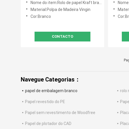
Nome do item:Rolo de papel Kraft branco biodegradável
Nome do 
Material:Polpa de Madeira Vingin
Materi
Cor:Branco
Cor:B
CONTACTO
Pag
Navegue Categorias：
papel de embalagem branco
rolo
Papel revestido do PE
Pape
Papel sem revestimento de Woodfree
Plac
Papel de plotador do CAD
Plac