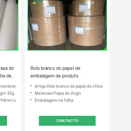
raxa do
Rolo branco do papel de
nha da
embalagem de produto
1 -
comestível/papel de embalagem
linhos branco
Artigo:Rolo branco do papel do ofício
Descorado do branco amostra
5gm 38gm
Materiais:Polpa do Virgin
grátis de 260 G/M
rsonalizado
Embalagem:na folha
CONTACTO