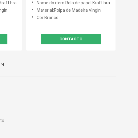
biodegradável
Nome do item:Rolo de papel Kraft branco biodegradável
ngin
Material:Polpa de Madeira Vingin
Cor:Branco
CONTACTO
>|
nto