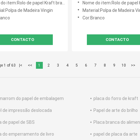
item:Rolo de papel Kraft branco biodegradável
Nome do item:Rolo de papel Kraft branco 
al:Polpa de Madeira Vingin
Material:Polpa de Madeira Vi
ranco
Cor:Branco
CONTACTO
CONTACTO
e 1 of 63
|<
<<
1
2
3
4
5
6
7
8
9
10
>>
 marrom do papel de embalagem
placa do forro de kraft
l de impressão deslocada
Papel de arte do brilho
a de papel de SBS
Placa branca do alime
a do emperramento de livro
papel de placa da arte