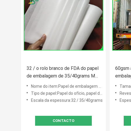
32 / o rolo branco de FDA do papel
60gsm 
de embalagem de 35/40grams MG
embala
Que empacota para embalar lasca-
dura gr
Nome do item:Papel de embalagem branco de MG
Tamanh
se
revesti
Tipo de papel:Papel do ofício, papel do produto comestível
Reves
mantim
Escala da espessura:32 / 35/40grams
Espes
CONTACTO