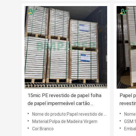
15mic PE revestido de papel folha
Papel 
de papel impermeável cartão
revest
branco
170-32
Nome do produto:Papel revestido de PE branco Kraft Cupstock 15mic
Nome do
para be
Material:Polpa de Madeira Virgem
GSM:1
Cor:Branco
Embalag