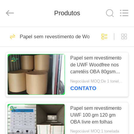
2026
GUANGZHOU
BMPAPER
CO.,
Produtos
LTD..
All
Rights
Reserved.
CASA
760
Papel sem revestimento de Woodfree
papel de
PRODUTOS
embalagem branco
Papel sem revestimento
de UWF Woodfree nos
SOBRE
carretéis OBA 80gsm
NÓS
livre 100gsm 120gsm
Negociável MOQ:De 1 toneladas para o tamanho comum & as 10 toneladas para o tamanho especial
CONTATO
702
EXCURSÃO
rolo marrom do
DA
Papel sem revestimento
UWF 100 gm 120 gm
FÁBRICA
papel de
OBA livre em folhas
embalagem
Negociável MOQ:1 tonelada