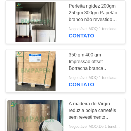
Perfeita rigidez 200gm
250gm 300gm Papelão
261
branco não revestido
Papel sem
para capa de livro
Negociável MOQ:1 tonelada
CONTATO
revestimento de
Woodfree
350 gm 400 gm
Impressão offset
Borracha branca
espessa cartão não
338
Negociável MOQ:1 tonelada
revestido 28 x 40
CONTATO
Placa de papel de
SBS
A madeira do Virgin
reduz a polpa carretéis
sem revestimento
brancos naturais do
Negociável MOQ:De 1 toneladas
papel de 100gram