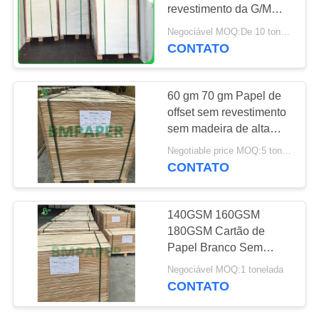
revestimento da G/M
PRIVACY
UWF Woodfree nos
Negociável MOQ:De 10 toneladas para o tamanho especial & a 1 tonelada para o tamanho padrão
carretéis para sacos
POLICY
CONTATO
696
Papel de impressão
60 gm 70 gm Papel de
deslocada
offset sem revestimento
sem madeira de alta
qualidade 610 mm x 860
Negotiable price MOQ:5 toneladas
mm
CONTATO
398
140GSM 160GSM
Papel de arte do
180GSM Cartão de
Papel Branco Sem
brilho
Revestimento
Negociável MOQ:1 tonelada
CONTATO