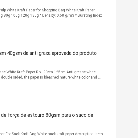
lp White Kraft Paper for Shopping Bag White Kraft Paper
g 80g 100g 120g 130g * Density: 0.68 g/m3 * Bursting Index
m 40gsm da anti graxa aprovada do produto
e White Kraft Paper Roll 90cm 125cm Anti grease white
double sided, the paper is bleached nature white color and ...
 de força de estouro 80gsm para o saco de
r For Sack Kraft Bag White sack kraft paper description: Item