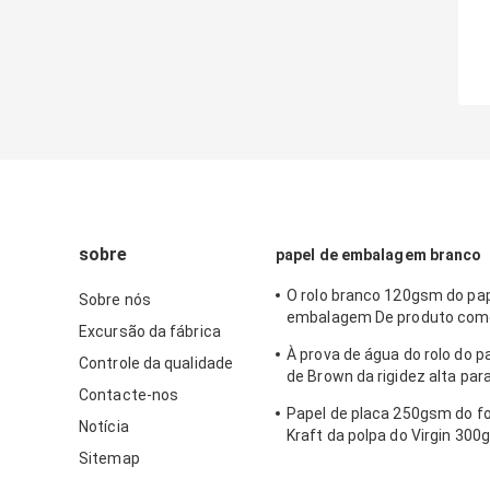
sobre
papel de embalagem branco
O rolo branco 120gsm do pap
Sobre nós
embalagem De produto come
Excursão da fábrica
a embalagem do fast food 
À prova de água do rolo do pa
Controle da qualidade
de Brown da rigidez alta par
Contacte-nos
marcador de DIY
Papel de placa 250gsm do f
Notícia
Kraft da polpa do Virgin 3
400gsm 450gsm
Sitemap