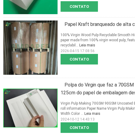
CONTATO
Papel Kraft branqueado de alta c
100% Virgin Wood Pulp Recyclable Smooth Hi
paper made from 100% virgin wood pulp, feat
recyclabil...
Leia mais
2026-04-15 17:08:56
CONTATO
Polpa do Virgin que faz a 70GSM
125cm do papel de embalagem de
Virgin Pulp Making 70GSM 90GSM Uncoated Bl
roll information Paper Name Virgin Pulp Ma
Width Color ...
Leia mais
2024-10-12 14:43:13
CONTATO