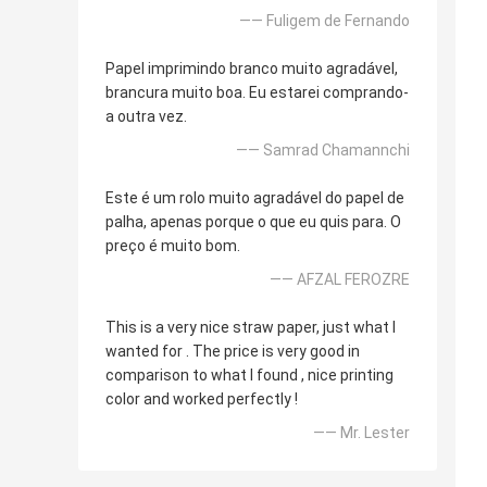
—— Fuligem de Fernando
Papel imprimindo branco muito agradável,
brancura muito boa. Eu estarei comprando-
a outra vez.
—— Samrad Chamannchi
Este é um rolo muito agradável do papel de
palha, apenas porque o que eu quis para. O
preço é muito bom.
—— AFZAL FEROZRE
This is a very nice straw paper, just what I
wanted for . The price is very good in
comparison to what I found , nice printing
color and worked perfectly !
—— Mr. Lester