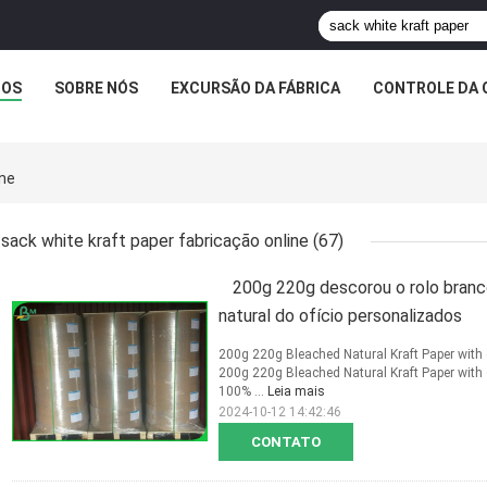
TOS
SOBRE NÓS
EXCURSÃO DA FÁBRICA
CONTROLE DA 
ine
sack white kraft paper fabricação online
(67)
200g 220g descorou o rolo bran
natural do ofício personalizados
200g 220g Bleached Natural Kraft Paper with 
200g 220g Bleached Natural Kraft Paper with 
100% ...
Leia mais
2024-10-12 14:42:46
CONTATO