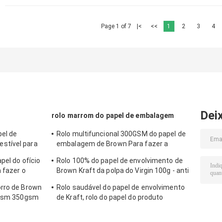
Page 1 of 7
|<
<<
1
2
3
4
Dei
rolo marrom do papel de embalagem
el de
Rolo multifuncional 300GSM do papel de
stível para
embalagem de Brown Para fazer a
ensaca/caixa
etiqueta da roupa
pel do ofício
Rolo 100% do papel de envolvimento de
a fazer o
Brown Kraft da polpa do Virgin 100g - anti
onda do peso 450g
orro de Brown
Rolo saudável do papel de envolvimento
00gsm 350gsm
de Kraft, rolo do papel do produto
comestível para o empacotamento de
alimento