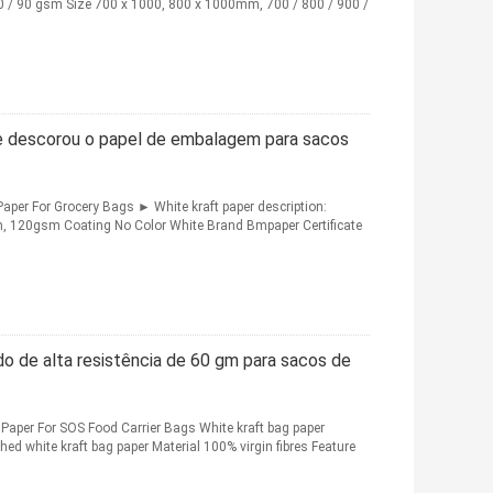
0 / 90 gsm Size 700 x 1000, 800 x 1000mm, 700 / 800 / 900 /
e descorou o papel de embalagem para sacos
per For Grocery Bags ► White kraft paper description:
m, 120gsm Coating No Color White Brand Bmpaper Certificate
o de alta resistência de 60 gm para sacos de
Paper For SOS Food Carrier Bags White kraft bag paper
d white kraft bag paper Material 100% virgin fibres Feature