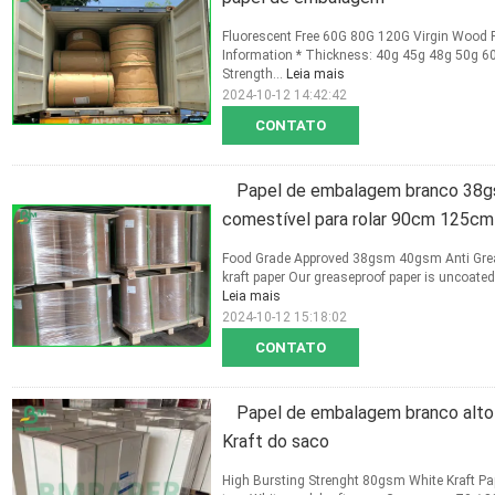
Fluorescent Free 60G 80G 120G Virgin Wood Pu
Information * Thickness: 40g 45g 48g 50g 60
Strength...
Leia mais
2024-10-12 14:42:42
CONTATO
Papel de embalagem branco 38gs
comestível para rolar 90cm 125cm
Food Grade Approved 38gsm 40gsm Anti Greas
kraft paper Our greaseproof paper is uncoated 
Leia mais
2024-10-12 15:18:02
CONTATO
Papel de embalagem branco alto
Kraft do saco
High Bursting Strenght 80gsm White Kraft Pape