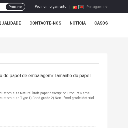
Pedir um orçamento
Procurar
|
Portuguese
QUALIDADE
CONTACTE-NOS
NOTÍCIA
CASOS
co do papel de embalagem/Tamanho do papel
custom size Natural kraft paper description Product Name
custom size Type 1) Food grade 2) Non - food grade Material