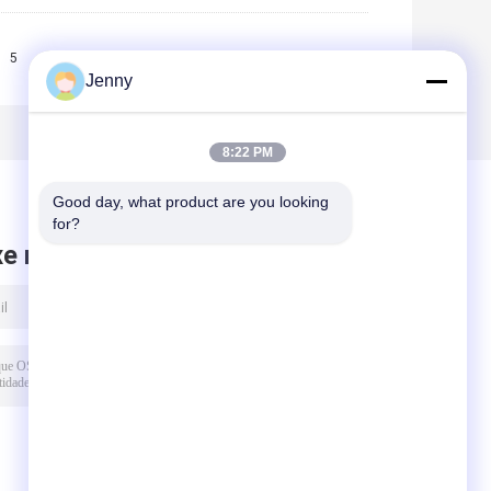
5
6
7
>>
>|
Jenny
8:22 PM
Good day, what product are you looking 
for?
xe mensagem