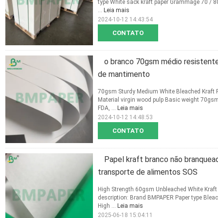
type White sack kraft paper Grammage 70 / 8
...
Leia mais
2024-10-12 14:43:54
CONTATO
o branco 70gsm médio resistent
de mantimento
70gsm Sturdy Medium White Bleached Kraft Pa
Material virgin wood pulp Basic weight 70gs
FDA, ...
Leia mais
2024-10-12 14:48:53
CONTATO
Papel kraft branco não branquead
transporte de alimentos SOS
High Strength 60gsm Unbleached White Kraft 
description: Brand BMPAPER Paper type Bleache
High ...
Leia mais
2025-06-18 15:04:11