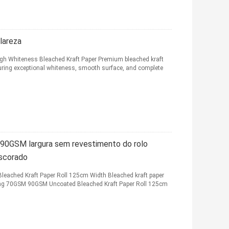
lareza
gh Whiteness Bleached Kraft Paper Premium bleached kraft
uring exceptional whiteness, smooth surface, and complete
 90GSM largura sem revestimento do rolo
scorado
eached Kraft Paper Roll 125cm Width Bleached kraft paper
king 70GSM 90GSM Uncoated Bleached Kraft Paper Roll 125cm