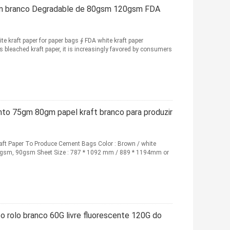
em branco Degradable de 80gsm 120gsm FDA
kraft paper for paper bags ∮ FDA white kraft paper
s bleached kraft paper, it is increasingly favored by consumers
to 75gm 80gm papel kraft branco para produzir
t Paper To Produce Cement Bags Color : Brown / white
0gsm, 90gsm Sheet Size : 787 * 1092 mm / 889 * 1194mm or
 o rolo branco 60G livre fluorescente 120G do