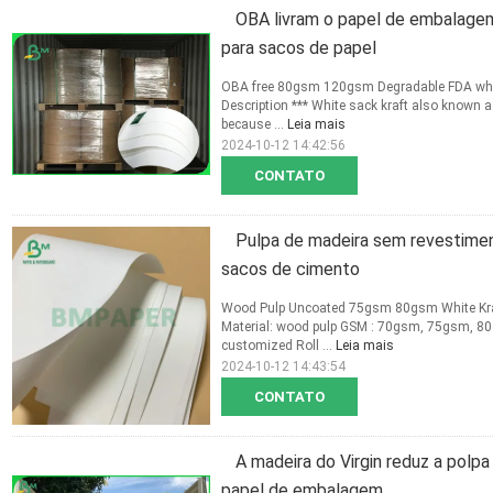
OBA livram o papel de embalag
para sacos de papel
OBA free 80gsm 120gsm Degradable FDA white 
Description *** White sack kraft also known a
because ...
Leia mais
2024-10-12 14:42:56
CONTATO
Pulpa de madeira sem revestimen
sacos de cimento
Wood Pulp Uncoated 75gsm 80gsm White Kraf
Material: wood pulp GSM : 70gsm, 75gsm, 8
customized Roll ...
Leia mais
2024-10-12 14:43:54
CONTATO
A madeira do Virgin reduz a polpa
papel de embalagem