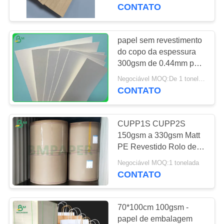
CONTROLE
CONTATO
DA
QUALIDADE
papel sem revestimento
do copo da espessura
300gsm de 0.44mm para
CONTACTE-
fazer o copo de papel
Negociável MOQ:De 1 toneladas
NOS
CONTATO
NOTÍCIA
CUPP1S CUPP2S
150gsm a 330gsm Matt
CASOS
PE Revestido Rolo de
papel branqueado para
Negociável MOQ:1 tonelada
copos
CONTATO
MAPA
DO
70*100cm 100gsm -
SITE
papel de embalagem