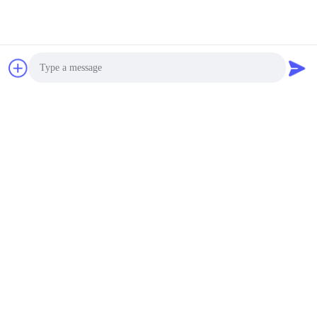
Photo
Video Call
Audio Call