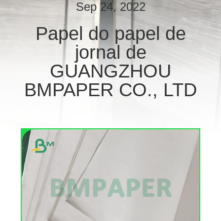
CONTROLE
Sep 24, 2022
DA
Papel do papel de
QUALIDADE
jornal de
CONTACTE-
GUANGZHOU
NOS
BMPAPER CO., LTD
NOTÍCIA
CASOS
MAPA
DO
SITE