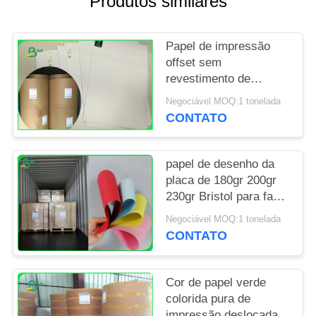
Produtos similares
PRIVACY
Papel de impressão
POLICY
offset sem
revestimento de
madeira de grãos
Negociável MOQ:1 tonelada
longos com alta
CONTATO
branqueza
papel de desenho da
placa de 180gr 200gr
230gr Bristol para fazer
insetos Degradable
Negociável MOQ:1 tonelada
CONTATO
Cor de papel verde
colorida pura de
impressão deslocada