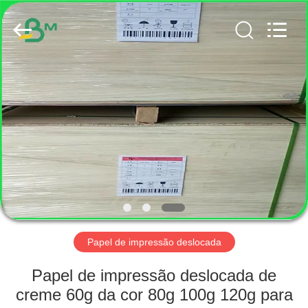
2026
GUANGZHOU
BMPAPER
CO.,
LTD..
All
Rights
Reserved.
CASA
PRODUTOS
SOBRE
NÓS
EXCURSÃO
DA
Papel de impressão deslocada
FÁBRICA
Papel de impressão deslocada de
creme 60g da cor 80g 100g 120g para