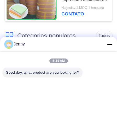
da polpa de madeira do
Negociável MOQ:1 tonelada
FSC designada 70CM
CONTATO
100CM
Categorias populares
Todos
Jenny
papel de embalagem
rolo marrom do papel
branco
de embalagem
5:44 AM
Good day, what product are you looking for?
placa do forro de
Papel revestido do
kraft
PE
Papel de impressão
Papel de arte do
deslocada
brilho