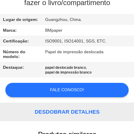
CONTROLE
fazer o livro/compartimento
DA
Lugar de origem:
Guangzhou, China.
QUALIDADE
Marca:
BMpaper
CONTACTE-
Certificação:
ISO9001, ISO14001, SGS, ETC.
NOS
Número do
Papel de impressão deslocada
modelo:
NOTÍCIA
Destaque:
,
papel deslocado branco
papel de impressão branco
CASOS
FALE CONOSCO!
MAPA
DESDOBRAR DETALHES
DO
SITE