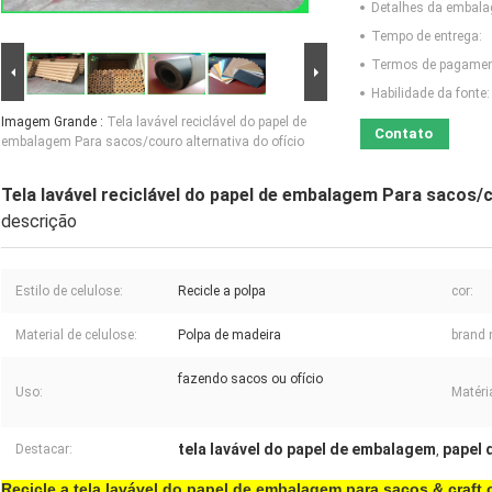
Detalhes da embal
Tempo de entrega:
Termos de pagamen
Habilidade da fonte:
Imagem Grande :
Tela lavável reciclável do papel de
Contato
embalagem Para sacos/couro alternativa do ofício
Tela lavável reciclável do papel de embalagem Para sacos/c
descrição
Estilo de celulose:
Recicle a polpa
cor:
Material de celulose:
Polpa de madeira
brand
fazendo sacos ou ofício
Uso:
Matéri
tela lavável do papel de embalagem
papel 
Destacar:
,
Recicle a tela lavável do papel de embalagem para sacos & craft 