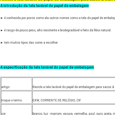
A introdução da tela lavável do papel de embalagem
► é conhecida por povos como ela outros nomes como a tela do papel de embalage
► é rasgo de pouco peso, alto resistente e biodegradável e feito da fibra natural.
► tem muitos tipos das cores a escolher.
A especificação da tela lavável do papel de embalagem
artigo
Recicle a tela lavável do papel de embalagem para sacos & c
troque o termo
EXW, CORRENTE DE RELÓGIO, CIF
cor
branco, luz - marrom, escura, vermelha, azul, ouro, prata,