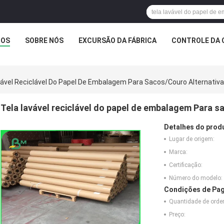
TOS
SOBRE NÓS
EXCURSÃO DA FÁBRICA
CONTROLE DA 
vável Reciclável Do Papel De Embalagem Para Sacos/couro Alternativa
Tela lavável reciclável do papel de embalagem Para s
Detalhes do prod
Lugar de origem:
Marca:
Certificação:
Número do modelo:
Condições de Pag
Quantidade de ord
Preço: