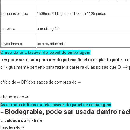
tamanho padrão
1500mm * 110 jardas, 127mm * 125 jardas
amostra
amostra grátis
revestimento
sem revestimento
O uso da tela lavável do papel de embalagem
o ⇒ pode ser usado para o
⇒
do potenciômetro
da
planta
pode ser
o ⇒
o ⇒ igualmente perfeito para fazer a carteira ou as bolsas que
ofício
do
⇒ DIY dos
sacos de compras
do
⇒
etiquetas do ⇒
As características da tela lavável do papel de embalagem
Biodegrable, pode ser usada dentro rec
⇒
crueldade do ⇒ - livre
Peso leve do ⇒