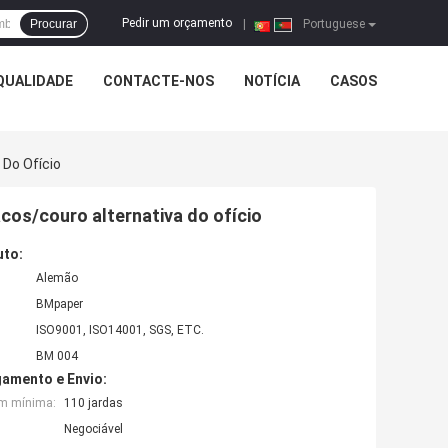
Pedir um orçamento
Procurar
|
Portuguese
QUALIDADE
CONTACTE-NOS
NOTÍCIA
CASOS
 Do Ofício
acos/couro alternativa do ofício
uto:
Alemão
BMpaper
ISO9001, ISO14001, SGS, ETC.
BM 004
amento e Envio:
em mínima:
110 jardas
Negociável