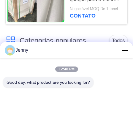
da padaria utiliza
Negociável MOQ:De 1 toneladas para o tamanho comum & as 10 toneladas para o tamanho especial
ferramentas 31 -
CONTATO
38gsm
Categorias populares
Todos
Jenny
papel de embalagem
rolo marrom do papel
branco
de embalagem
12:48 PM
Good day, what product are you looking for?
placa do forro de
Papel revestido do
kraft
PE
Papel de impressão
Papel de arte do
deslocada
brilho