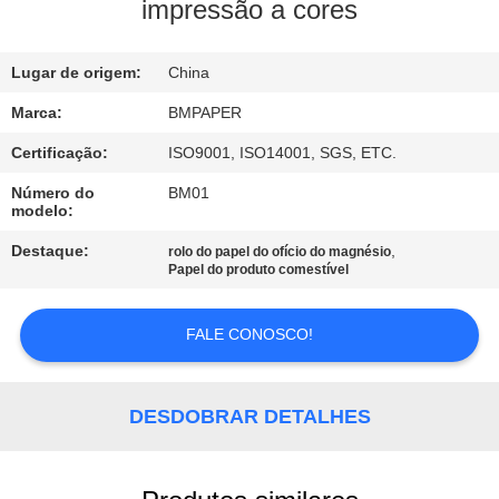
CONTROLE
impressão a cores
DA
Lugar de origem:
China
QUALIDADE
Marca:
BMPAPER
CONTACTE-
Certificação:
ISO9001, ISO14001, SGS, ETC.
NOS
Número do
BM01
modelo:
NOTÍCIA
Destaque:
,
rolo do papel do ofício do magnésio
Papel do produto comestível
CASOS
FALE CONOSCO!
MAPA
DESDOBRAR DETALHES
DO
SITE