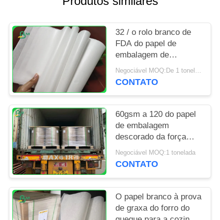
Produtos similares
PRIVACY
32 / o rolo branco de
POLICY
FDA do papel de
embalagem de
35/40grams MG Que
Negociável MOQ:De 1 toneladas para o tamanho especial
empacota para embalar
CONTATO
lasca-se
60gsm a 120 do papel
de embalagem
descorado da força
dura gramas de rolo
Negociável MOQ:1 tonelada
sem revestimento para
CONTATO
o saco de mantimento
O papel branco à prova
de graxa do forro do
queque para a cozinha