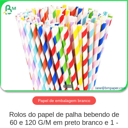
2026
GUANGZHOU
BMPAPER
CO.,
LTD..
All
Rights
Reserved.
CASA
PRODUTOS
SOBRE
NÓS
EXCURSÃO
DA
Papel de embalagem branco
FÁBRICA
Rolos do papel de palha bebendo de
60 e 120 G/M em preto branco e 1 -