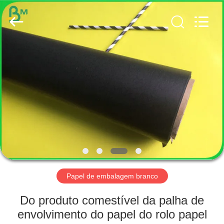
2026
GUANGZHOU
BMPAPER
CO.,
LTD..
All
Rights
Reserved.
CASA
PRODUTOS
SOBRE
NÓS
EXCURSÃO
DA
Papel de embalagem branco
FÁBRICA
Do produto comestível da palha de
envolvimento do papel do rolo papel