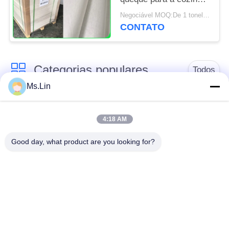
da padaria utiliza
Negociável MOQ:De 1 toneladas para o tamanho comum & as 10 toneladas para o tamanho especial
ferramentas 31 -
CONTATO
38gsm
Categorias populares
Todos
Ms.Lin
papel de embalagem
rolo marrom do papel
branco
de embalagem
4:18 AM
Good day, what product are you looking for?
placa do forro de
Papel revestido do
kraft
PE
Papel de impressão
Papel de arte do
deslocada
brilho