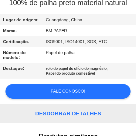
CONTROLE
100% de palha preto material natural
DA
Lugar de origem:
Guangdong, China
QUALIDADE
Marca:
BM PAPER
CONTACTE-
Certificação:
ISO9001, ISO14001, SGS, ETC.
NOS
Número do
Papel de palha
modelo:
NOTÍCIA
Destaque:
,
rolo do papel do ofício do magnésio
Papel do produto comestível
CASOS
FALE CONOSCO!
MAPA
DESDOBRAR DETALHES
DO
SITE