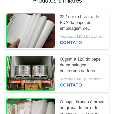
Produtos similares
PRIVACY
32 / o rolo branco de
POLICY
FDA do papel de
embalagem de
35/40grams MG Que
Negociável MOQ:De 1 toneladas para o tamanho especial
empacota para embalar
CONTATO
lasca-se
60gsm a 120 do papel
de embalagem
descorado da força
dura gramas de rolo
Negociável MOQ:1 tonelada
sem revestimento para
CONTATO
o saco de mantimento
O papel branco à prova
de graxa do forro do
queque para a cozinha